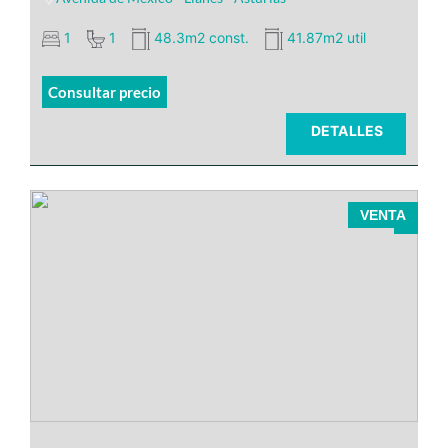
1
1
48.3m2 const.
41.87m2 util
Consultar precio
DETALLES
BADA INMOBILIARIA
VENTA
un precioso piso en el
centro de Llanes.
Una amplia habitación doble