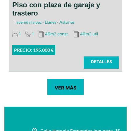
paseo de San Pedro y de la playa
Piso con plaza de garaje y
trastero
del Sablón
avenida la paz - Llanes - Asturias
La cocina es muy luminosa
1
1
46m2 const.
40m2 util
PRECIO: 195.000 €
DETALLES
VER MÁS
El piso dispone de 3 habitaciones
dobles
trastero y una plaza de
garaje
Calle Horacio Fernández Inguanzo, 15