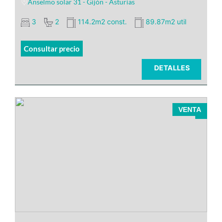
Anselmo solar 31 - Gijón - Asturias
3
2
114.2m2 const.
89.87m2 util
Consultar precio
DETALLES
3 piscinas
VENTA
El hall de entrada divide el piso en
al lado de un
dos zonas
supermercado
colegios, parque, así como del