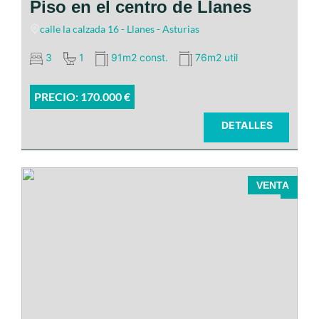
Piso en el centro de Llanes
El piso cuenta con unas buenas
salida directa a la
calle la calzada 16 - Llanes - Asturias
vistas
terraza de 29 m2
3
1
91m2 const.
76m2 util
PRECIO: 170.000 €
DETALLES
VENTA