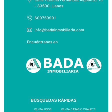
- 33500, Llanes
609750991
La propiedad se complementa con
una plaza de garaje y un trastero.
info@badainmobiliaria.com
Encuéntranos en
BÚSQUEDAS RÁPIDAS
VENTA PISOS
VENTA CASAS O CHALETS