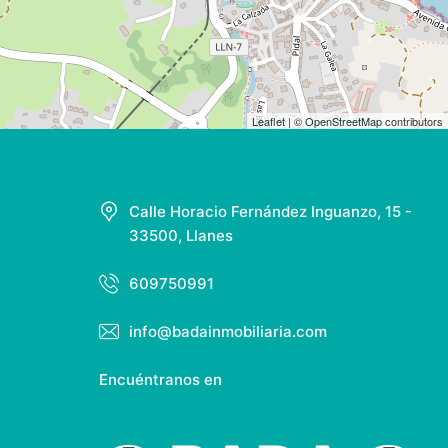
Leaflet
| ©
OpenStreetMap
contributors
Calle Horacio Fernández Inguanzo, 15 -
33500, Llanes
609750991
info@badainmobiliaria.com
Encuéntranos en