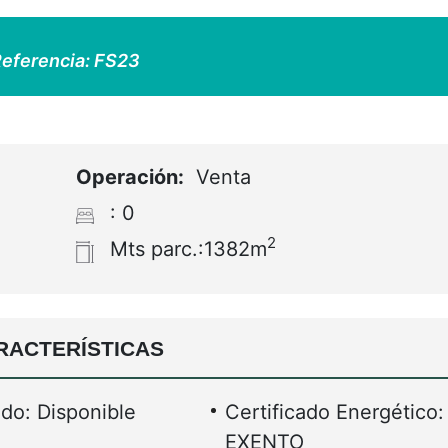
eferencia:
FS23
Operación:
Venta
: 0
2
Mts parc.:1382m
RACTERÍSTICAS
do: Disponible
Certificado Energético:
EXENTO