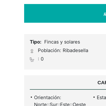
R
Tipo:
Fincas y solares
Población: Ribadesella
: 0
CA
Orientación:
Esta
Norte::Sur::Este::Oeste