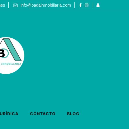
nes
info@badainmobiliaria.com
URÍDICA
CONTACTO
BLOG