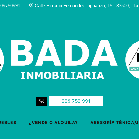
609750991
Calle Horacio Fernández Inguanzo, 15 - 33500, Lla
609 750 991
UEBLES
¿VENDE O ALQUILA?
ASESORÍA TÉNICA/J