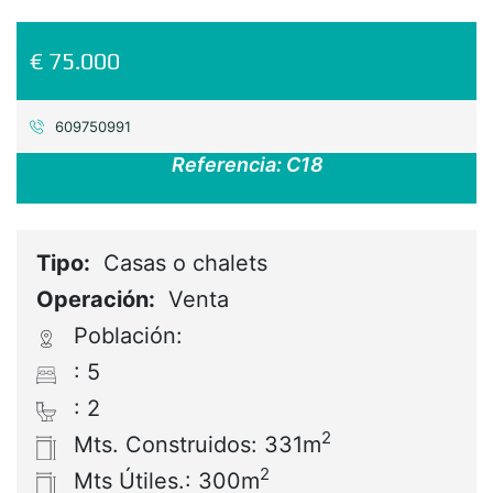
€ 75.000
609750991
Referencia:
C18
Tipo:
Casas o chalets
Operación:
Venta
Población:
: 5
: 2
2
Mts. Construidos: 331m
2
Mts Útiles.: 300m