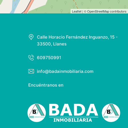
Leaflet
| ©
OpenStreetMap
contributors
Calle Horacio Fernández Inguanzo, 15 -
33500, Llanes
609750991
info@badainmobiliaria.com
Encuéntranos en