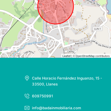
Leaflet
| ©
OpenStreetMap
contributors
Calle Horacio Fernández Inguanzo, 15 -
33500, Llanes
609750991
info@badainmobiliaria.com