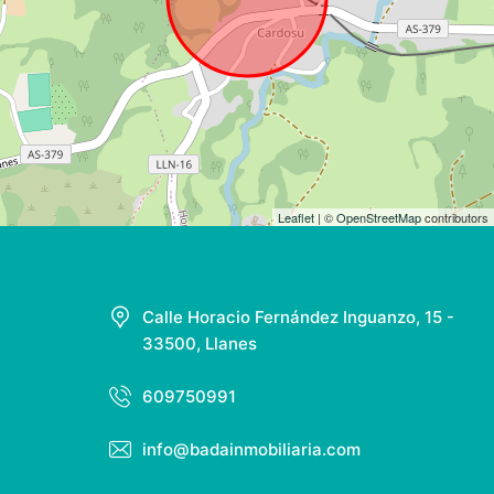
Leaflet
| ©
OpenStreetMap
contributors
Calle Horacio Fernández Inguanzo, 15 -
33500, Llanes
609750991
info@badainmobiliaria.com