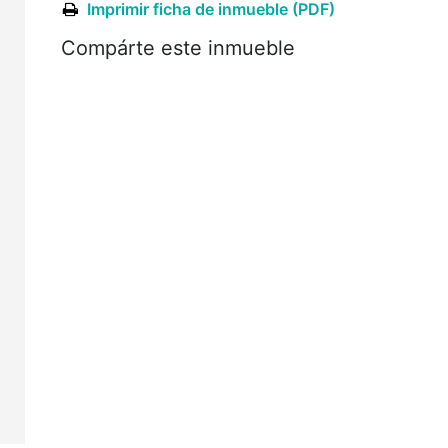
,
Imprimir ficha de inmueble (PDF)
n
Compárte este inmueble
a
a
a
n
a