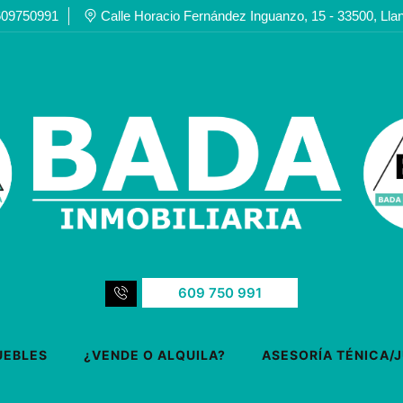
609750991
Calle Horacio Fernández Inguanzo, 15 - 33500, Lla
609 750 991
UEBLES
¿VENDE O ALQUILA?
ASESORÍA TÉNICA/J