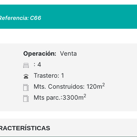
Referencia:
C66
Operación:
Venta
: 4
Trastero: 1
2
Mts. Construidos: 120m
2
Mts parc.:3300m
RACTERÍSTICAS