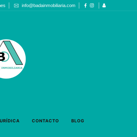
nes
info@badainmobiliaria.com
URÍDICA
CONTACTO
BLOG