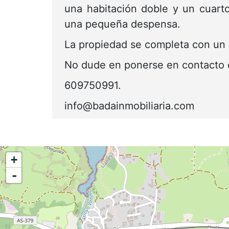
Calle Horacio Fernández
Inguanzo, 15 - 33500, Llanes
609750991
info@badainmobiliaria.com