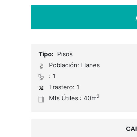
Agua Caliente: Gas
Cal
Orientación: Sur::Oeste
Esta
BADA INMOBILIARIA pone a su disp
Ubicado en una zona muy tranqui
deportivas, clínica médica,
coleg
y de la playa del Sablón
. Muy b
hacer deporte.
El piso dispone de salón-comed