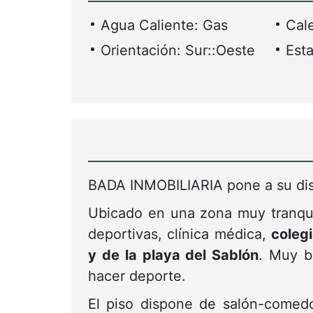
una habitación doble y un cuart
una pequeña despensa.
La propiedad se completa con un
No dude en ponerse en contacto c
609750991.
info@badainmobiliaria.com
+
-