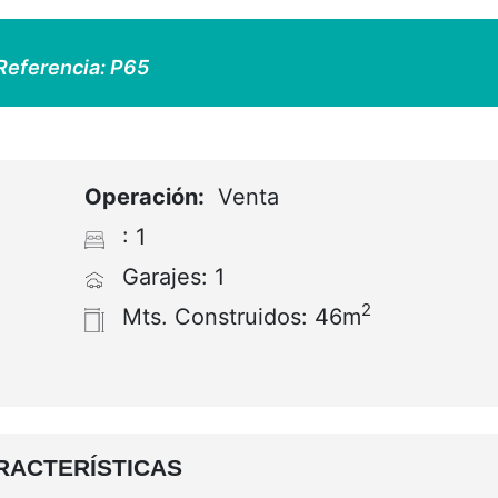
efacción: Gas
Cocina: Americana
do: Disponible
Certificado Energético:
EN TRAMITE
DETALLES
osición este precioso piso de una habitación.
la,
al lado de un supermercado
, instalacione
ios, parque, así como del paseo de San Pedr
ien comunicado con varias sendas para pode
or con cocina Americana y un amplio armario