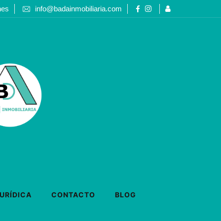
nes
info@badainmobiliaria.com
URÍDICA
CONTACTO
BLOG