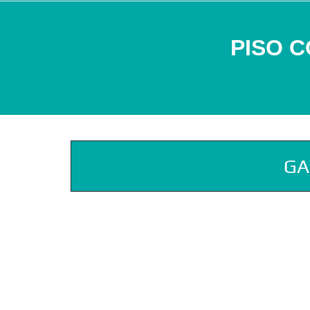
PISO 
GA