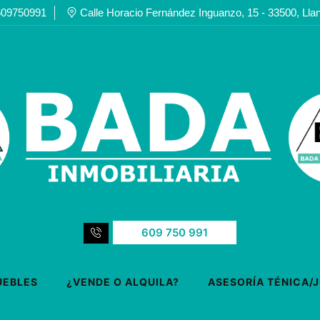
609750991
Calle Horacio Fernández Inguanzo, 15 - 33500, Lla
609 750 991
UEBLES
¿VENDE O ALQUILA?
ASESORÍA TÉNICA/J