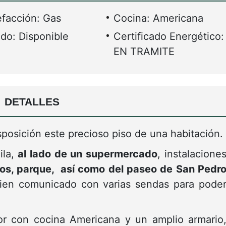
o de baño, justo alado del cuarto de baño ha
 amplio
trastero y una plaza de garaje
on nosotros para programar una visita.