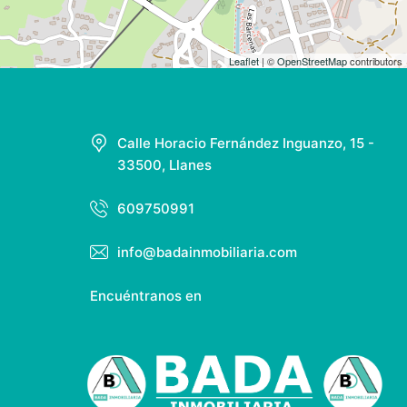
Leaflet
| ©
OpenStreetMap
contributors
Calle Horacio Fernández Inguanzo, 15 -
33500, Llanes
609750991
info@badainmobiliaria.com
Encuéntranos en