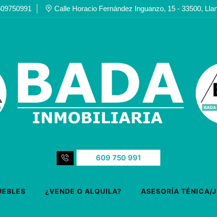
609750991
Calle Horacio Fernández Inguanzo, 15 - 33500, Lla
609 750 991
UEBLES
¿VENDE O ALQUILA?
ASESORÍA TÉNICA/J