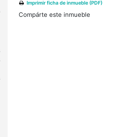
a
Imprimir ficha de inmueble (PDF)
s
Compárte este inmueble
e
O
s
s
e
s
l
o
n
e
,