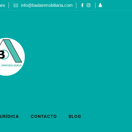
nes
info@badainmobiliaria.com
URÍDICA
CONTACTO
BLOG