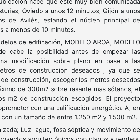
da ubicación hace que este muy bien comunicad
sturias, Oviedo a unos 12 minutos, Gijón a uno
 de Avilés, estando el núcleo principal d
as a menos de 10 minutos.
modelos de edificación, MODELO AROA, MODEL
 cabe la posibilidad antes de empezar la
guna modificación sobre plano en base a la
metros de construcción deseados , ya que s
 de construcción, escoger los metros deseado
ximo de 300m2 sobre rasante mas sótanos, e
los m2 de construcción escogidos. El proyect
opromotor con una calificación energética A, e
r con un tamaño de entre 1.250 m2 y 1.500 m2.
nizada; Luz, agua, fosa séptica y movimiento d
proyectos arquitectónicos con planos y renders