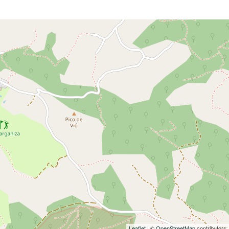
Leaflet
| ©
OpenStreetMap
contributors